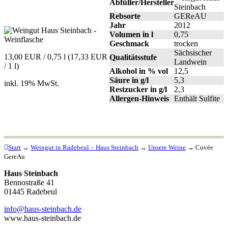
Abfüller/Hersteller
Steinbach
Rebsorte
GEReAU
Jahr
2012
Volumen in l
0,75
Geschmack
trocken
Sächsischer
13,00 EUR / 0,75 l (17,33 EUR
Qualitätsstufe
Landwein
/ 1 l)
Alkohol in % vol
12,5
Säure in g/l
5,3
inkl. 19% MwSt.
Restzucker in g/l
2,3
Allergen-Hinweis
Enthält Sulfite
Start
→
Weingut in Radebeul – Haus Steinbach
→
Unsere Weine
→
Cuvée
GereAu
Haus Steinbach
Bennostraße 41
01445 Radebeul
info@haus-steinbach.de
www.haus-steinbach.de