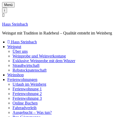
Menü
i
Haus Steinbach
Weingut mit Tradition in Radebeul – Qualität entsteht im Weinberg
Haus Steinbach
Weingut
Über uns
Weinprobe und Weinverkostung
Exklusive Weinprobe mit dem Winzer
Straußwirtschaft
Rebstockpatenschaft
Weinshop
Ferienwohnungen
Urlaub im Weinberg
Ferienwohnung 1
Ferienwohnung 2
Ferienwohnung 3
Online Buchen
Fahrradverleih
Ausgebucht – Was tun?