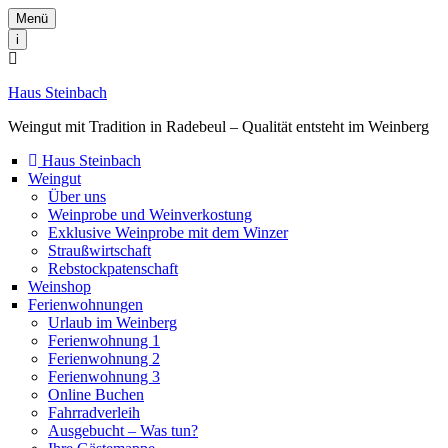
Menü
i
Haus Steinbach
Weingut mit Tradition in Radebeul – Qualität entsteht im Weinberg
Haus Steinbach
Weingut
Über uns
Weinprobe und Weinverkostung
Exklusive Weinprobe mit dem Winzer
Straußwirtschaft
Rebstockpatenschaft
Weinshop
Ferienwohnungen
Urlaub im Weinberg
Ferienwohnung 1
Ferienwohnung 2
Ferienwohnung 3
Online Buchen
Fahrradverleih
Ausgebucht – Was tun?