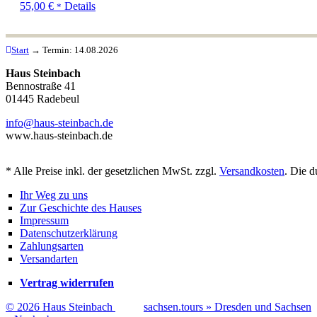
Dieses
55,00
€
Details
*
Produkt
weist
mehrere
Start
→
Termin:
14.08.2026
Varianten
auf.
Haus Steinbach
Die
Bennostraße 41
Optionen
01445 Radebeul
können
auf
info@haus-steinbach.de
der
www.haus-steinbach.de
Produktseite
gewählt
* Alle Preise inkl. der gesetzlichen MwSt. zzgl.
werden
Versandkosten
. Die d
Ihr Weg zu uns
Zur Geschichte des Hauses
Impressum
Datenschutzerklärung
Zahlungsarten
Versandarten
Vertrag widerrufen
© 2026 Haus Steinbach
sachsen.tours » Dresden und Sachsen