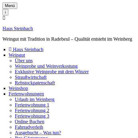
Menü
i
Haus Steinbach
Weingut mit Tradition in Radebeul – Qualität entsteht im Weinberg
Haus Steinbach
Weingut
Über uns
Weinprobe und Weinverkostung
Exklusive Weinprobe mit dem Winzer
Straußwirtschaft
Rebstockpatenschaft
Weinshop
Ferienwohnungen
Urlaub im Weinberg
Ferienwohnung 1
Ferienwohnung 2
Ferienwohnung 3
Online Buchen
Fahrradverleih
Ausgebucht – Was tun?