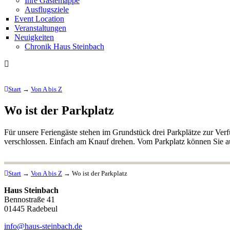
Ihre Gästemappe
Ausflugsziele
Event Location
Veranstaltungen
Neuigkeiten
Chronik Haus Steinbach
Start
→
Von A bis Z
Wo ist der Parkplatz
Für unsere Feriengäste stehen im Grundstück drei Parkplätze zur Verf
verschlossen. Einfach am Knauf drehen. Vom Parkplatz können Sie a
Start
→
Von A bis Z
→
Wo ist der Parkplatz
Haus Steinbach
Bennostraße 41
01445 Radebeul
info@haus-steinbach.de